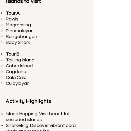
Islands to Visit:
Tour A
Rawis​
Magransing
Pinamalayan
Bangabangan
Baby Shark
Tour B
Takling Island
Cobra Island
Cagdano
Cala Cala
Culaylayan
Activity Highlights
Island Hopping: Visit beautiful,
secluded islands.
Snorkeling: Discover vibrant coral